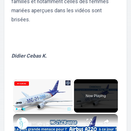
familles et notamment celles des femmes
mariées aperçues dans les vidéos sont
brisées.
Didier Cebas K.
×
Now Playing
×
Play
Unmute
Fullscreen
MC-21-210 de Russie vs Airbus A220 vs Boeing 737 vs Embraer E-Jet E175