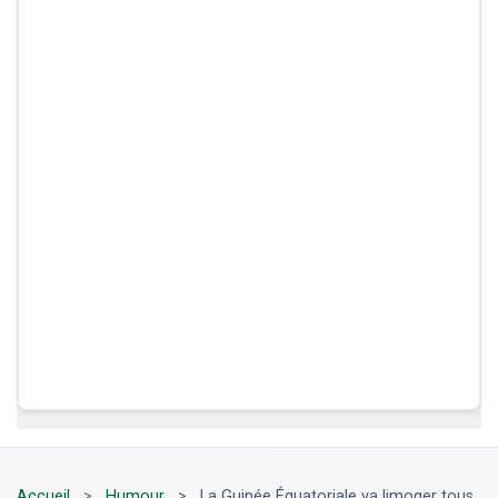
Accueil
>
Humour
>
La Guinée Équatoriale va limoger tous