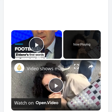
×
Now Playing
Play Video
×
Video shows man subdued after stabbing three women in Paris
Play
Watch on
Video