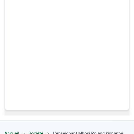
Accueil
>
Société
>
L'enseignant Mbosi Roland kidnappé