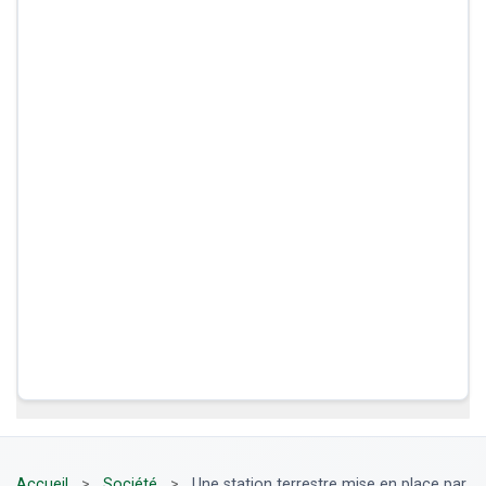
Accueil
>
Société
>
Une station terrestre mise en place par