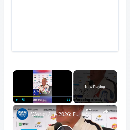
×
Now Playing
×
Play
Unmute
Fullscreen
World Cup 2026: France-Morocco refereeing already sparks debate as Deschamps responds