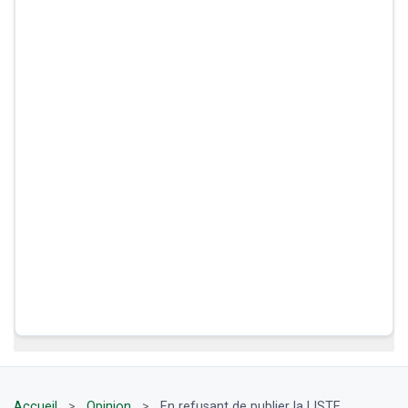
Accueil
>
Opinion
>
En refusant de publier la LISTE