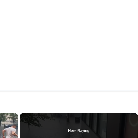
×
Now Playing