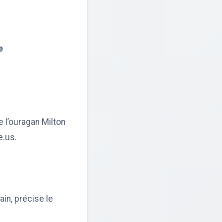
e
e l’ouragan Milton
e.us.
in, précise le