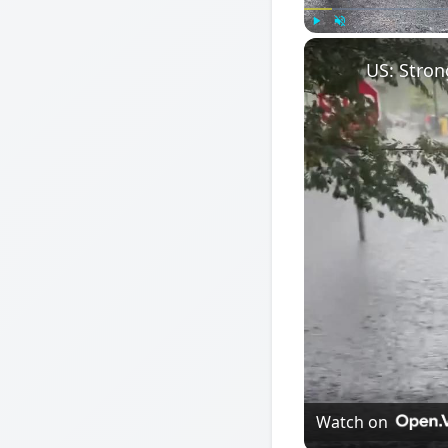
Play
Unmute
Watch on