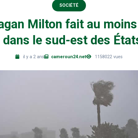
SOCIÉTÉ
agan Milton fait au moin
 dans le sud-est des État
il y a 2 ans
cameroun24.net
1158022 vues