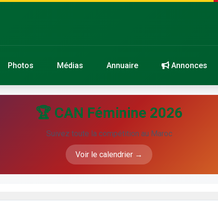
Photos
Médias
Annuaire
Annonces
🏆 CAN Féminine 2026
Suivez toute la compétition au Maroc
Voir le calendrier →