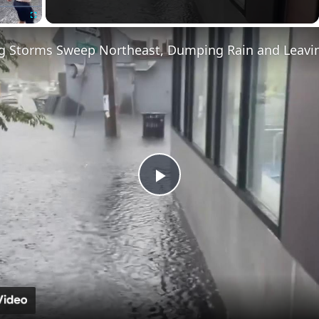
Fullscreen
Play
Video