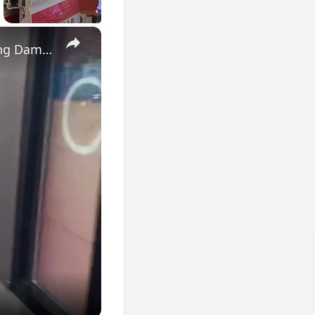
×
US: Strong Storms Sweep Northeast, Dumping Rain and Leaving Damage 2.