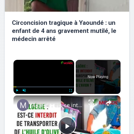
Circoncision tragique à Yaoundé : un
enfant de 4 ans gravement mutilé, le
médecin arrêté
×
Now Playing
×
Play
Unmute
Fullscreen
Algérie : est-ce interdit de transporter de l'huile d'olive dans l'avion ?