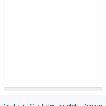
Accueil
>
Société
>
Il est désormais interdit de s'embrasser