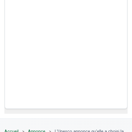
Accueil
>
Annonce
>
L'Unesco annonce qu'elle a choisi la