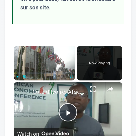
sur son site.
×
Now Playing
×
Play
Unmute
Fullscreen
Cote d'Ivoire: African Economic Conference focuses on development opportunities in multipolar world.
Play
Watch on