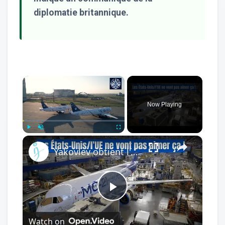
diplomatie britannique.
×
Now Playing
×
Play
Unmute
Fullscreen
Yakovlev obtient l'approbation pour la production du MC-21 : et maintenant ?
Play
Watch on