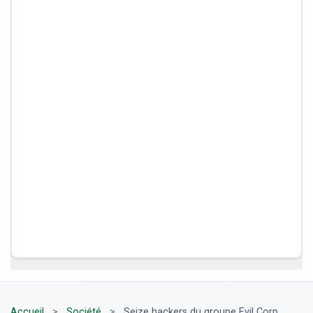
Accueil
>
Société
>
Seize hackers du groupe Evil Corp