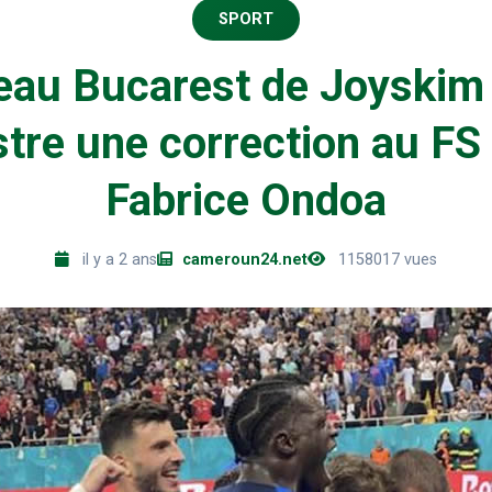
SPORT
eau Bucarest de Joyski
tre une correction au FS
Fabrice Ondoa
il y a 2 ans
cameroun24.net
1158017 vues