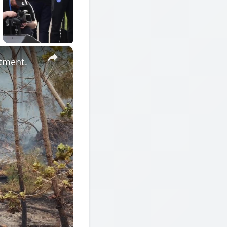
×
​​​​​​.