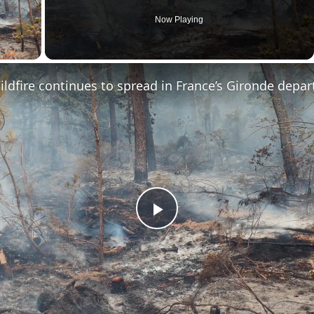
Now Playing
ay Video
ldfire continues to spread in France’s Gironde department​
Play
Video