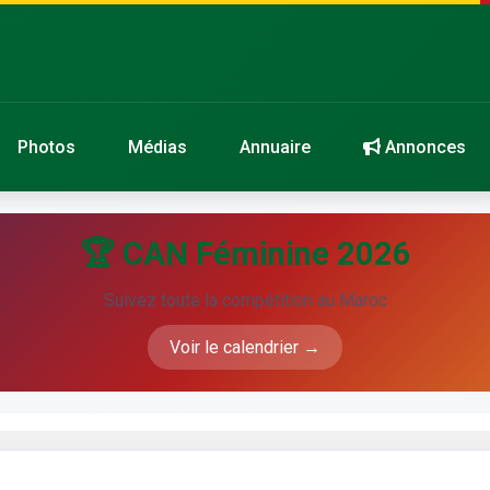
Photos
Médias
Annuaire
Annonces
🏆 CAN Féminine 2026
Suivez toute la compétition au Maroc
Voir le calendrier →