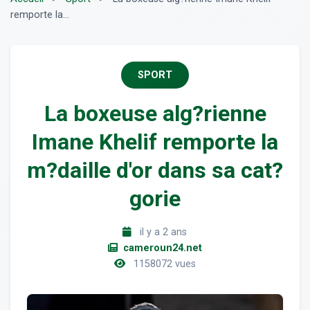
remporte la...
SPORT
La boxeuse alg?rienne
Imane Khelif remporte la
m?daille d'or dans sa cat?
gorie
il y a 2 ans
cameroun24.net
1158072 vues