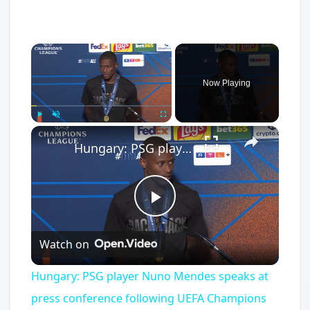
×
Now Playing
×
Play
Unmute
Fullscreen
Hungary: PSG player Nuno Mendes speaks at press conference following UEFA Champions League victory.
Play
Watch on
Video
Hungary: PSG player Nuno Mendes speaks at
press conference following UEFA Champions