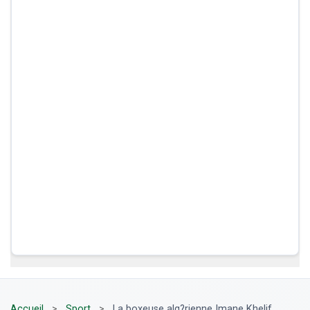
Accueil
>
Sport
>
La boxeuse alg?rienne Imane Khelif