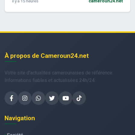
il y a 15 heures
cameroun24.net
À propos de Cameroun24.net
Votre site d'actualités camerounaises de référence.
Informations fiables et actualisées 24h/24.
Navigation