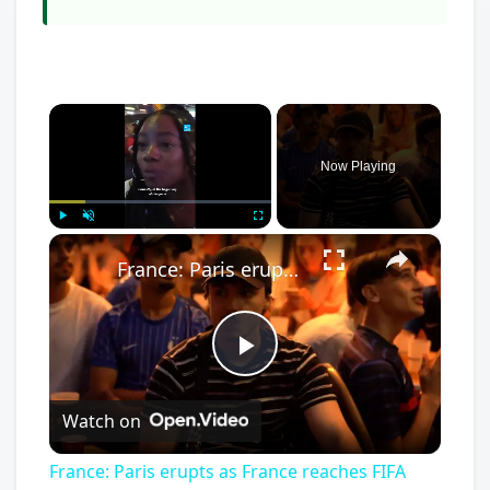
×
Now Playing
×
Play
Unmute
Fullscreen
France: Paris erupts as France reaches FIFA World Cup semis.
Play
Watch on
Video
France: Paris erupts as France reaches FIFA