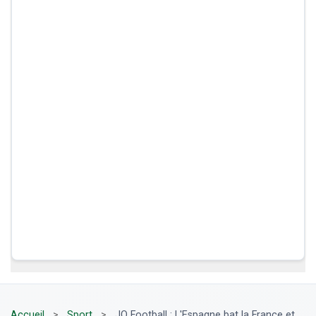
Accueil
>
Sport
>
JO Football : L'Espagne bat la France et