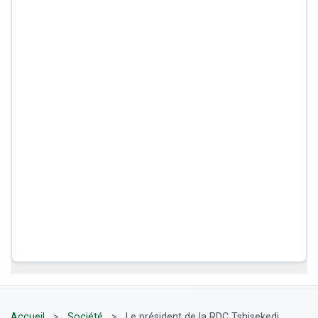
Accueil
>
Société
>
Le président de la RDC Tshisekedi