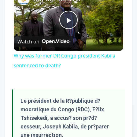
Play
Watch on
Video
Why was former DR Congo president Kabila
sentenced to death?
Le président de la R?publique d?
mocratique du Congo (RDC), F?lix
Tshisekedi, a accus? son pr?d?
cesseur, Joseph Kabila, de pr?parer
une insurrection.