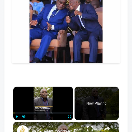
×
Now Playing
×
Play
Unmute
Fullscreen
Why was former DR Congo president Kabila sentenced to death?