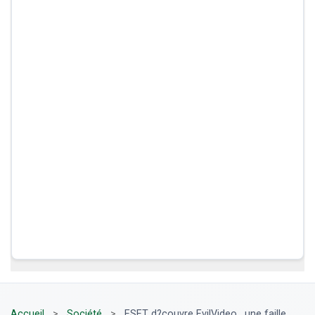
Accueil
>
Société
>
ESET d?couvre EvilVideo , une faille