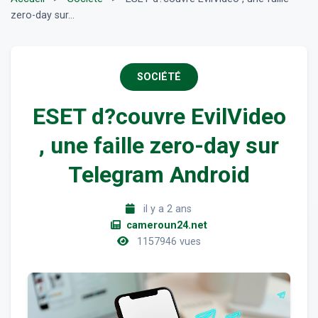
zero-day sur...
SOCIÉTÉ
ESET d?couvre EvilVideo
, une faille zero-day sur
Telegram Android
il y a 2 ans
cameroun24.net
1157946 vues