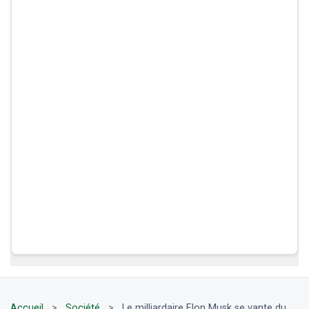
Accueil
>
Société
>
Le milliardaire Elon Musk se vante du...