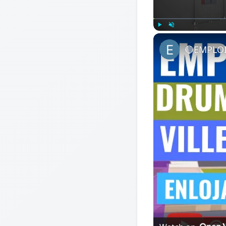
Play
Unmute
🔵EMPLO