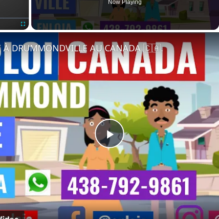
Now Playing
Fullscreen
I À DRUMMONDVILLE AU CANADA 🇨🇦.
Play
Video