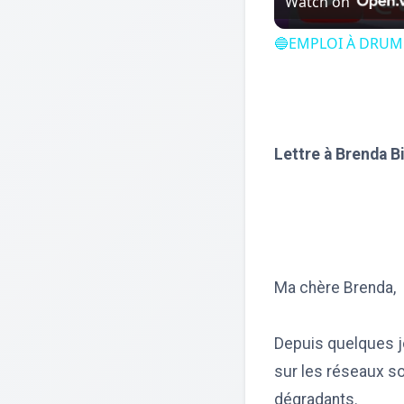
Watch on
🔵EMPLOI À DRUM
Lettre à Brenda B
Ma chère Brenda,
Depuis quelques jo
sur les réseaux s
dégradants.