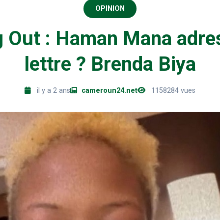
OPINION
 Out : Haman Mana adre
lettre ? Brenda Biya
il y a 2 ans
cameroun24.net
1158284 vues