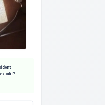
sident
exualit?