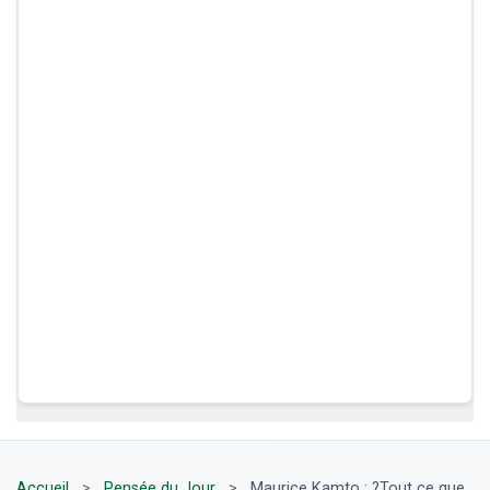
Accueil
>
Pensée du Jour
>
Maurice Kamto : ?Tout ce que