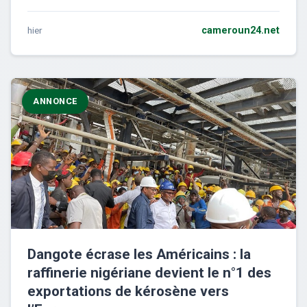
hier
cameroun24.net
ANNONCE
Dangote écrase les Américains : la
raffinerie nigériane devient le n°1 des
exportations de kérosène vers