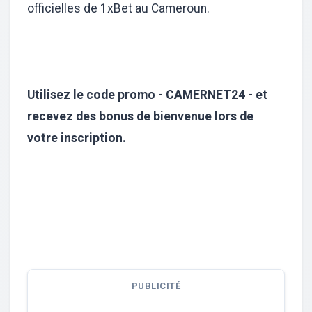
officielles de 1xBet au Cameroun.
Utilisez le code promo - CAMERNET24 - et
recevez des bonus de bienvenue lors de
votre inscription.
PUBLICITÉ