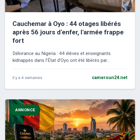
Cauchemar à Oyo : 44 otages libérés
après 56 jours d’enfer, l’armée frappe
fort
Délivrance au Nigeria : 44 élèves et enseignants
kidnappés dans l’État d’Oyo ont été libérés par...
il y a 4 semaines
cameroun24.net
ANNONCE