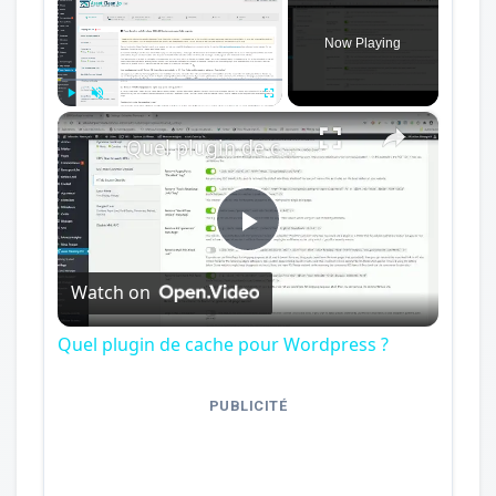
Now Playing
×
Play
Unmute
Fullscreen
Quel plugin de cache pour Wordpress ?
Play
Watch on
Video
Quel plugin de cache pour Wordpress ?
PUBLICITÉ