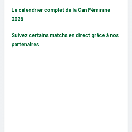
Le calendrier complet de la Can Féminine
2026
Suivez certains matchs en direct grâce à nos
partenaires