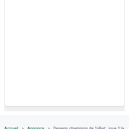
Accueil
>
Annonce
>
Deviens champion de 1xBet : joue ? la