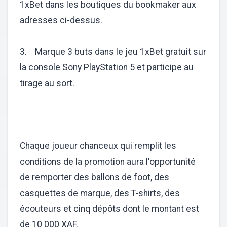
1xBet dans les boutiques du bookmaker aux
adresses ci-dessus.
3. Marque 3 buts dans le jeu 1xBet gratuit sur
la console Sony PlayStation 5 et participe au
tirage au sort.
Chaque joueur chanceux qui remplit les
conditions de la promotion aura l'opportunité
de remporter des ballons de foot, des
casquettes de marque, des T-shirts, des
écouteurs et cinq dépôts dont le montant est
de 10 000 XAF.