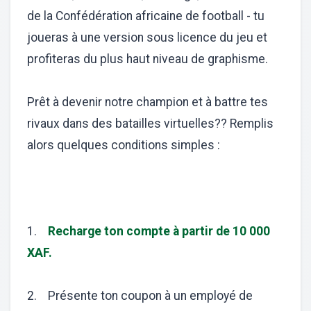
de la Confédération africaine de football - tu
joueras à une version sous licence du jeu et
profiteras du plus haut niveau de graphisme.
Prêt à devenir notre champion et à battre tes
rivaux dans des batailles virtuelles?? Remplis
alors quelques conditions simples :
1.
Recharge ton compte à partir de 10 000
XAF.
2. Présente ton coupon à un employé de