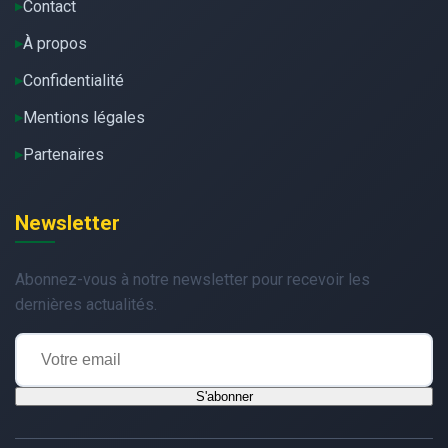
Contact
À propos
Confidentialité
Mentions légales
Partenaires
Newsletter
Abonnez-vous à notre newsletter pour recevoir les
dernières actualités.
S'abonner