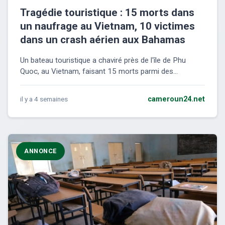
Tragédie touristique : 15 morts dans
un naufrage au Vietnam, 10 victimes
dans un crash aérien aux Bahamas
Un bateau touristique a chaviré près de l'île de Phu
Quoc, au Vietnam, faisant 15 morts parmi des...
il y a 4 semaines
cameroun24.net
ANNONCE