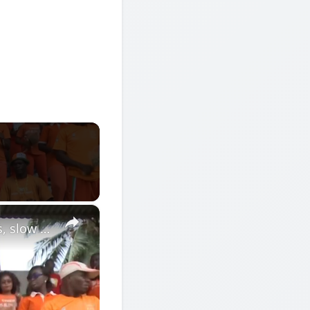
×
Côte d'Ivoire: Fans denied FIFA World Cup trip amid visa delays, slow easing of rules.