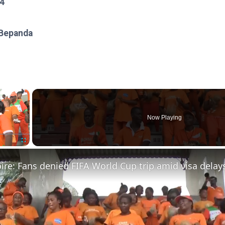
24
 Bepanda
×
Now Playing
Fullscreen