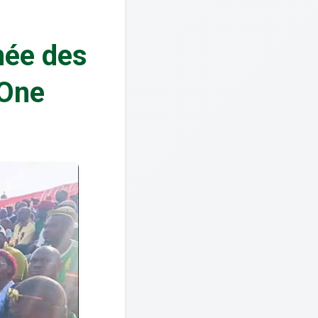
née des
 One