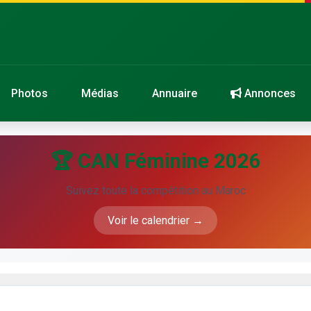
Photos
Médias
Annuaire
Annonces
🏆 CAN Féminine 2026
Suivez toute la compétition au Maroc
Voir le calendrier →