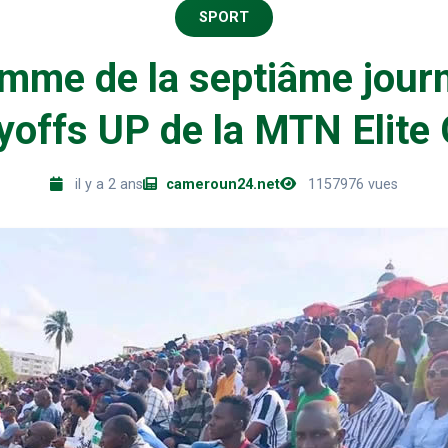
SPORT
mme de la septiâme jour
yoffs UP de la MTN Elite
il y a 2 ans
cameroun24.net
1157976 vues