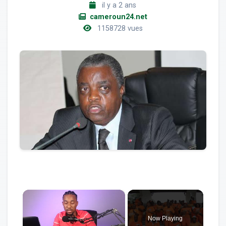
il y a 2 ans
cameroun24.net
1158728 vues
×
Now Playing