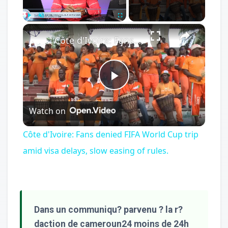
×
Play
Unmute
Fullscreen
Côte d'Ivoire: Fans denied FIFA World Cup trip amid visa delays, slow easing of rules.
Play
Watch on
Video
Côte d'Ivoire: Fans denied FIFA World Cup trip
amid visa delays, slow easing of rules.
Dans un communiqu? parvenu ? la r?
daction de cameroun24 moins de 24h