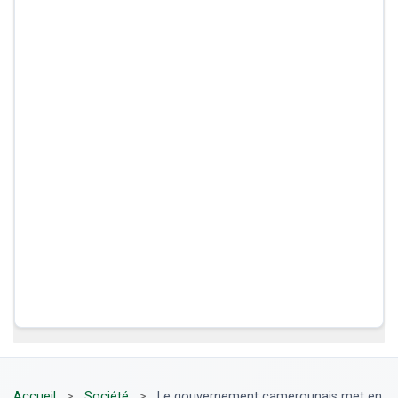
Accueil
>
Société
>
Le gouvernement camerounais met en