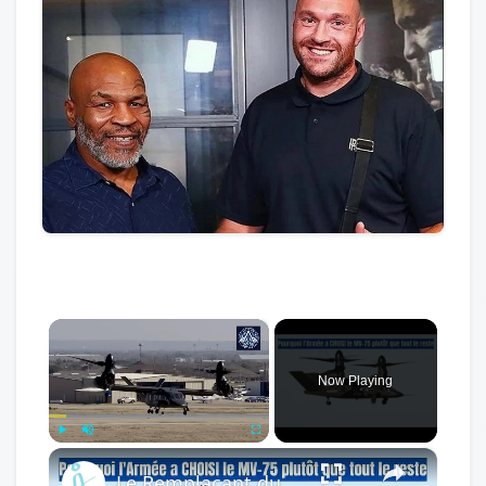
×
Now Playing
×
Play
Unmute
Fullscreen
Le Remplaçant du UH-60 Black Hawk est LÀ – Et C’est Dément ! | MV-75 | Bell V-280