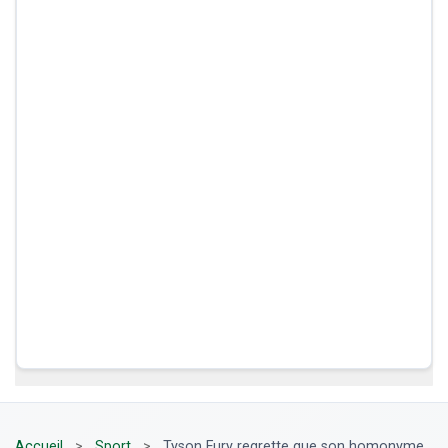
Accueil
>
Sport
>
Tyson Fury regrette que son homonyme