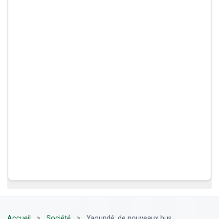
Accueil
>
Société
>
Yaoundé: de nouveaux bus