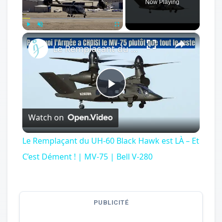
Now Playing
×
Play
Unmute
Fullscreen
Le Remplaçant du UH-60 Black Hawk est LÀ – Et C’est Dément ! | MV-75 | Bell V-280
Play
Watch on
Video
Le Remplaçant du UH-60 Black Hawk est LÀ – Et
C’est Dément ! | MV-75 | Bell V-280
PUBLICITÉ