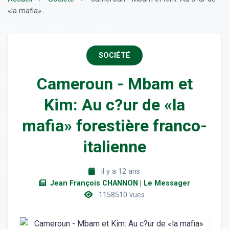
«la mafia»...
SOCIÉTÉ
Cameroun - Mbam et
Kim: Au c?ur de «la
mafia» forestière franco-
italienne
il y a 12 ans
Jean François CHANNON | Le Messager
1158510 vues