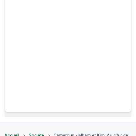
Accueil
>
Société
>
Cameroun - Mbam et Kim: Au c?ur de