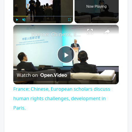
Now Playing
×
Play
Unmute
Fullscreen
France: Chinese, European scholars discuss human rights challenges, development in Paris.
Play
Watch on
Video
France: Chinese, European scholars discuss
human rights challenges, development in
Paris.