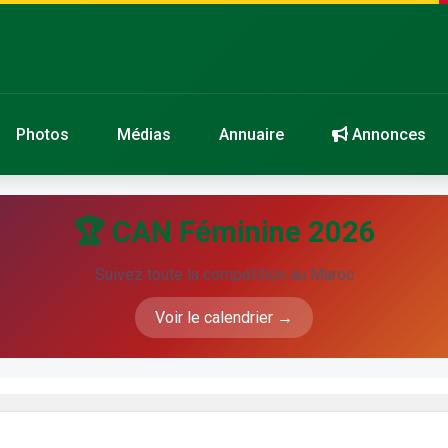
Photos
Médias
Annuaire
Annonces
🏆 CAN Féminine 2026
Suivez toute la compétition au Maroc
Voir le calendrier →