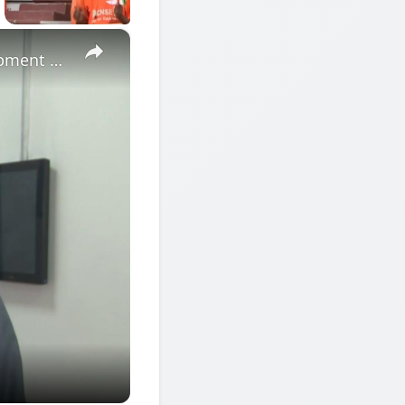
×
Cote d'Ivoire: African Economic Conference focuses on development opportunities in multipolar world.