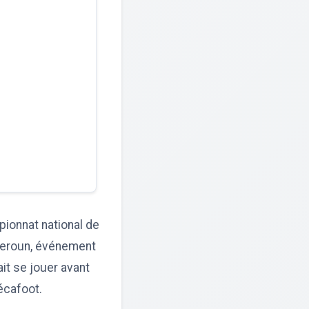
ionnat national de
ameroun, événement
ait se jouer avant
Fécafoot.