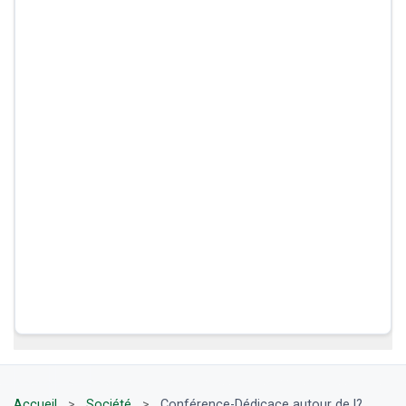
Accueil
>
Société
>
Conférence-Dédicace autour de l?