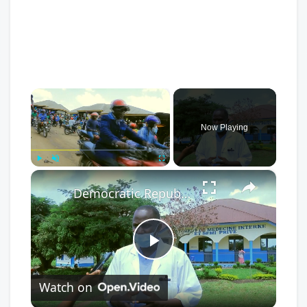
×
Now Playing
×
Play
Unmute
Fullscreen
Democratic Republic of the Congo: Latest Ebola outbreak overstretches DRC health system.
Play
Watch on
Video