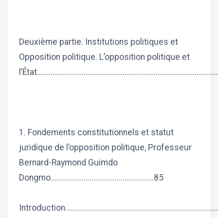
Deuxième partie. Institutions politiques et
Opposition politique. L’opposition politique et
l’État..........................................................................................
1. Fondements constitutionnels et statut
juridique de l’opposition politique, Professeur
Bernard-Raymond Guimdo
Dongmo.....................................................85
Introduction...............................................................................