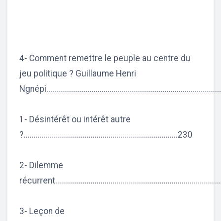
4- Comment remettre le peuple au centre du
jeu politique ? Guillaume Henri
Ngnépi......................................................................................
1- Désintérêt ou intérêt autre
?..............................................................................230
2- Dilemme
récurrent.................................................................................
3- Leçon de