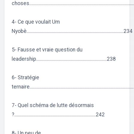
choses....................................................................................
4- Ce que voulait Um
Nyobè.................................................................................234
5- Fausse et vraie question du
leadership...........................................................238
6- Stratégie
ternaire....................................................................................
7- Quel schéma de lutte désormais
?....................................................................242
8- Un peu de