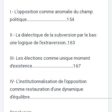
I - L’opposition comme anomalie du champ
politique........................................154
II - La dialectique de la subversion par le bas:
une logique de l’extraversion..163
III- Les élections comme unique moment
d’existence.........................................167
IV- L’institutionnalisation de l’opposition
comme restauration d’une dynamique
d’équilibre...............................................................................