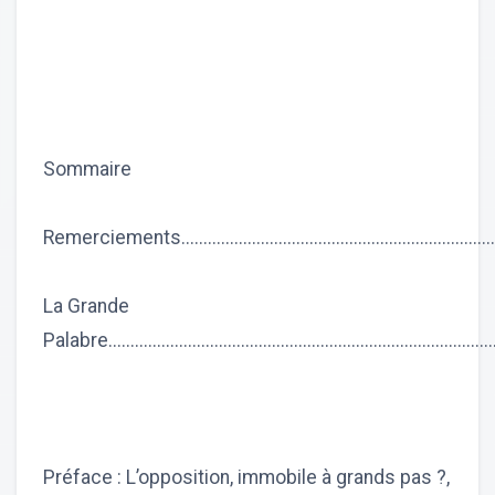
Sommaire
Remerciements.........................................................................
La Grande
Palabre......................................................................................
Préface : L’opposition, immobile à grands pas ?,