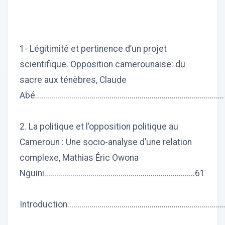
1- Légitimité et pertinence d’un projet
scientifique. Opposition camerounaise: du
sacre aux ténèbres, Claude
Abé...........................................................................................
2. La politique et l’opposition politique au
Cameroun : Une socio-analyse d’une relation
complexe, Mathias Éric Owona
Nguini...........................................................................61
Introduction.................................................................................