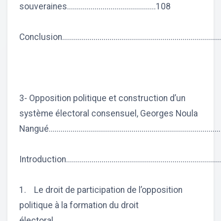
souveraines.............................................108
Conclusion................................................................................
3- Opposition politique et construction d’un
système électoral consensuel, Georges Noula
Nangué...................................................................................
Introduction..............................................................................
1. Le droit de participation de l’opposition
politique à la formation du droit
électoral...................................................................................