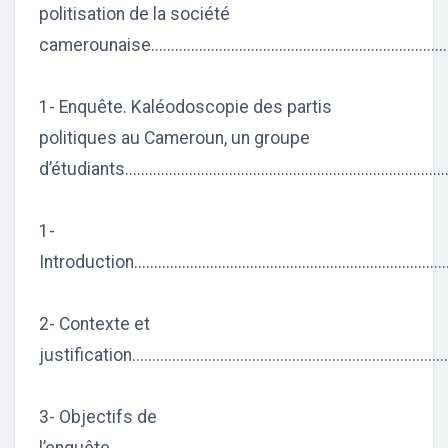
politisation de la société
camerounaise...........................................................................
1- Enquête. Kaléodoscopie des partis
politiques au Cameroun, un groupe
d’étudiants...............................................................................
1-
Introduction..............................................................................
2- Contexte et
justification............................................................................
3- Objectifs de
l’enquête.................................................................................