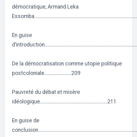
démocratique, Armand Leka
Essomba..................................................................................
En guise
d’introduction..........................................................................
De la démocratisation comme utopie politique
postcoloniale......................209
Pauvreté du débat et misère
idéologique.......................................................211
En guise de
conclusion..............................................................................