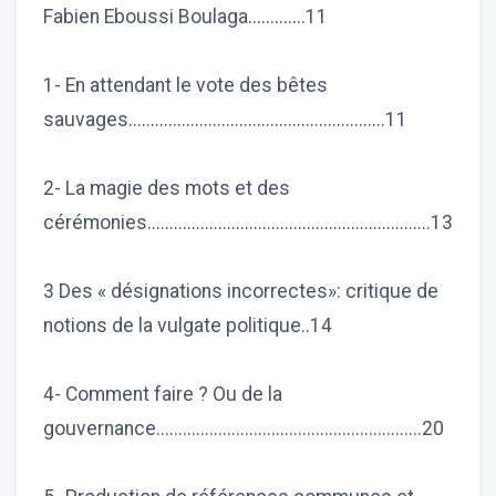
Fabien Eboussi Boulaga.............11
1- En attendant le vote des bêtes
sauvages..........................................................11
2- La magie des mots et des
cérémonies................................................................13
3 Des « désignations incorrectes»: critique de
notions de la vulgate politique..14
4- Comment faire ? Ou de la
gouvernance............................................................20