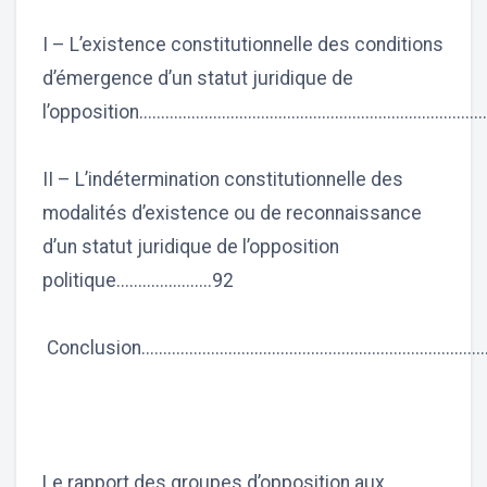
I – L’existence constitutionnelle des conditions
d’émergence d’un statut juridique de
l’opposition..............................................................................
II – L’indétermination constitutionnelle des
modalités d’existence ou de reconnaissance
d’un statut juridique de l’opposition
politique......................92
Conclusion................................................................................
Le rapport des groupes d’opposition aux