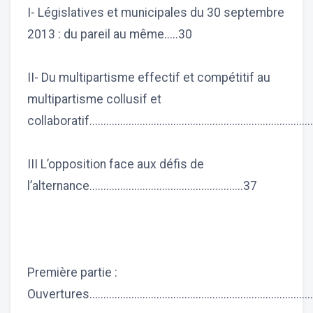
I- Législatives et municipales du 30 septembre
2013 : du pareil au même.....30
II- Du multipartisme effectif et compétitif au
multipartisme collusif et
collaboratif................................................................................
III L’opposition face aux défis de
l’alternance.......................................................37
Première partie :
Ouvertures..............................................................................