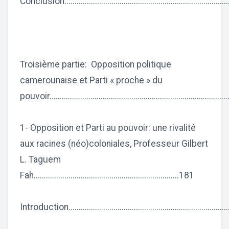
Conclusion................................................................................
Troisième partie: Opposition politique
camerounaise et Parti « proche » du
pouvoir......................................................................................
1- Opposition et Parti au pouvoir: une rivalité
aux racines (néo)coloniales, Professeur Gilbert
L. Taguem
Fah.......................................................................181
Introduction..............................................................................