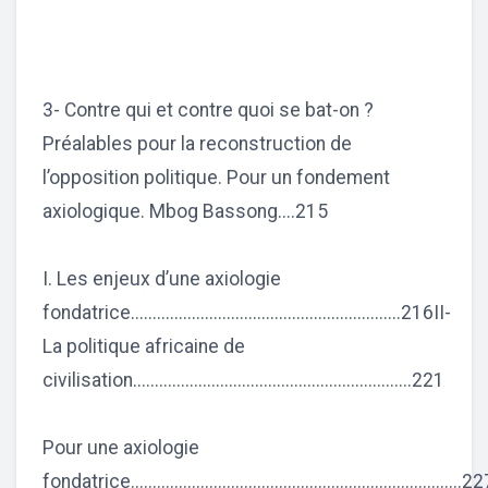
3- Contre qui et contre quoi se bat-on ?
Préalables pour la reconstruction de
l’opposition politique. Pour un fondement
axiologique. Mbog Bassong....215
I. Les enjeux d’une axiologie
fondatrice..............................................................216II-
La politique africaine de
civilisation................................................................221
Pour une axiologie
fondatrice............................................................................2