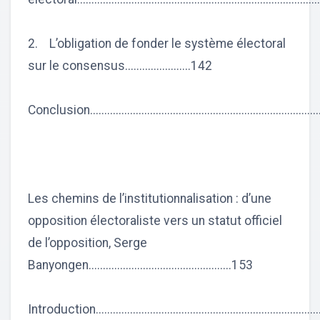
2. L’obligation de fonder le système électoral
sur le consensus.......................142
Conclusion................................................................................
Les chemins de l’institutionnalisation : d’une
opposition électoraliste vers un statut officiel
de l’opposition, Serge
Banyongen..................................................153
Introduction..............................................................................