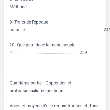
Méthode..................................................................................
9- Traits de l’époque
actuelle................................................................................24
10- Que peut donc le menu peuple
?.....................................................................259
Quatrième partie: : Opposition et
professionnalisme politique
Voies et moyens d’une reconstruction et d’une