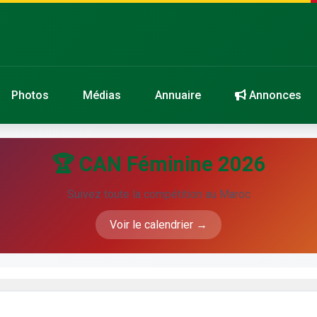
Photos
Médias
Annuaire
Annonces
🏆 CAN Féminine 2026
Suivez toute la compétition au Maroc
Voir le calendrier →