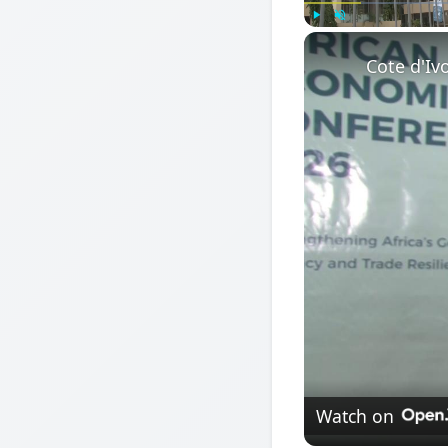
Play
Unmute
Watch on