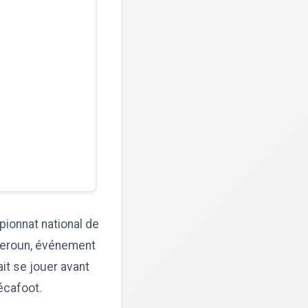
ionnat national de
ameroun, événement
ait se jouer avant
Fécafoot.