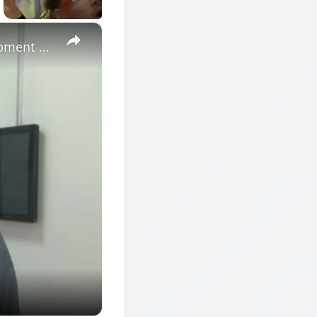
×
Cote d'Ivoire: African Economic Conference focuses on development opportunities in multipolar world.