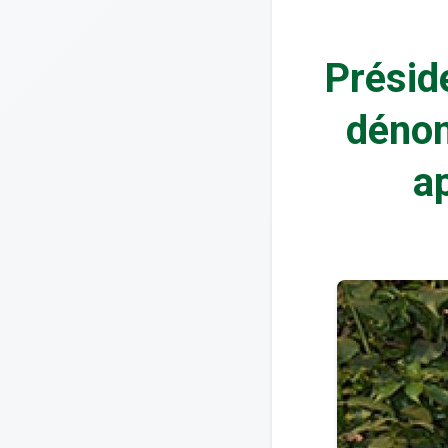
Présid
dénon
ap