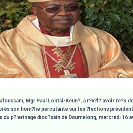
afoussam, Mgr Paul Lontsi-Keun?, a r?v?l? avoir re?u 
près son hom?lie percutante sur les ?lections président
 du p?lerinage dioc?sain de Doumelong, mercredi 16 avr