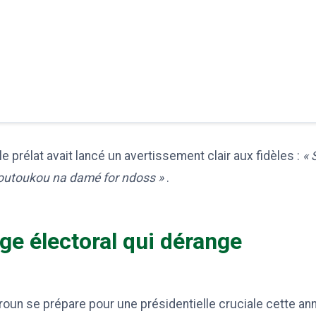
e prélat avait lancé un avertissement clair aux fidèles :
« S
boutoukou na damé for ndoss »
.
e électoral qui dérange
oun se prépare pour une présidentielle cruciale cette an