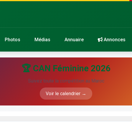
Photos
Médias
Annuaire
Annonces
🏆 CAN Féminine 2026
Suivez toute la compétition au Maroc
Voir le calendrier →