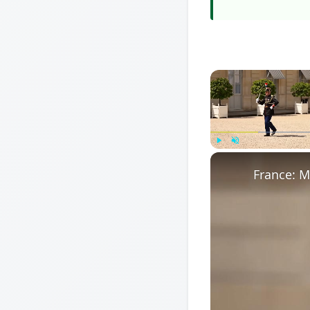
Play
Unmute
France: M