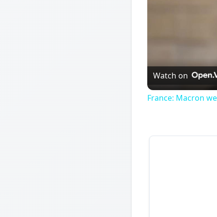
Watch on
France: Macron wel