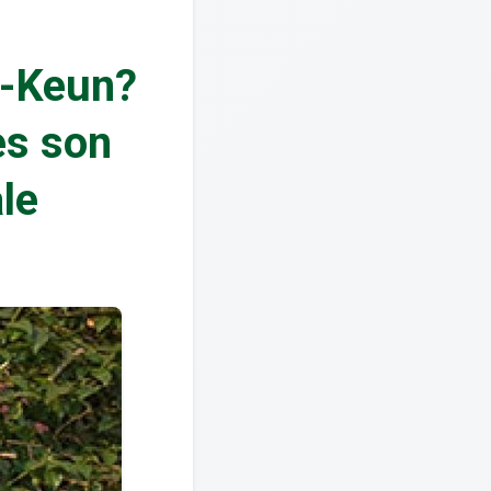
i-Keun?
ès son
ale