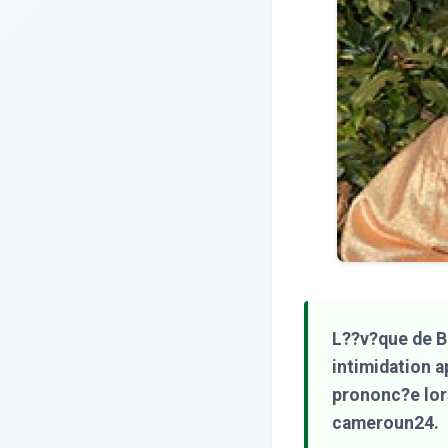
L??v?que de B
intimidation a
prononc?e lors
cameroun24.