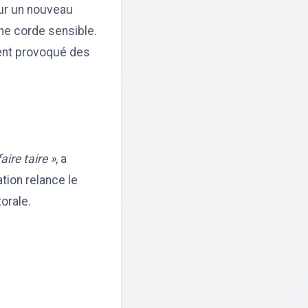
our un nouveau
ne corde sensible.
ient provoqué des
ire taire »
, a
ation relance le
orale.