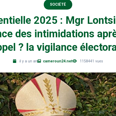
SOCIÉTÉ
entielle 2025 : Mgr Lonts
ce des intimidations apr
pel ? la vigilance élector
il y a un an
cameroun24.net
1158441 vues