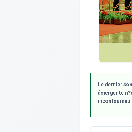
Le dernier som
âmergente n?e
incontournabl