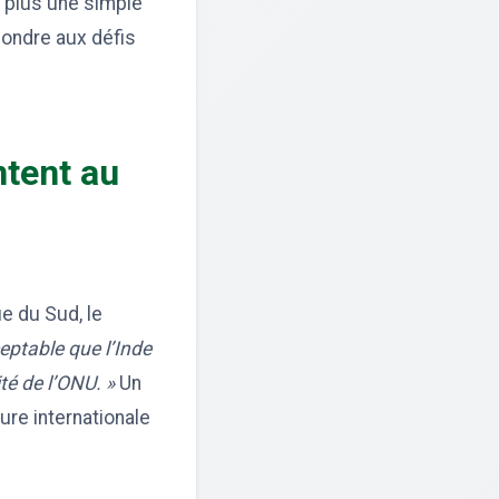
st plus une simple
pondre aux défis
ntent au
e du Sud, le
ceptable que l’Inde
té de l’ONU. »
Un
ure internationale