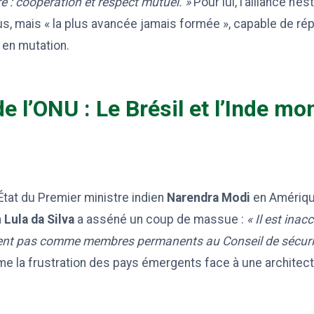
 : coopération et respect mutuel. »
Pour lui, l’alliance n’e
us, mais « la plus avancée jamais formée », capable de ré
 en mutation.
 l’ONU : Le Brésil et l’Inde mo
’État du Premier ministre indien
Narendra Modi
en Amériqu
n
Lula da Silva
a asséné un coup de massue :
« Il est inac
iègent pas comme membres permanents au Conseil de sécuri
e la frustration des pays émergents face à une architect