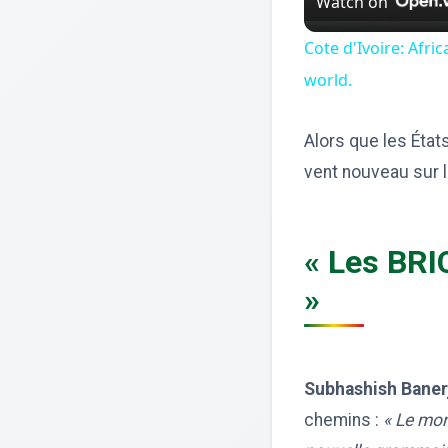
Watch on
Cote d'Ivoire: Afr
world.
Alors que les État
vent nouveau sur l
« Les BRI
»
Subhashish Baner
chemins :
« Le mon