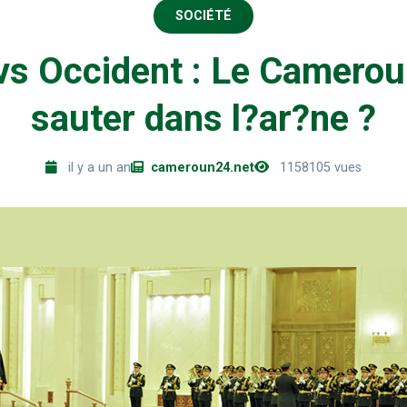
SOCIÉTÉ
s Occident : Le Cameroun
sauter dans l?ar?ne ?
il y a un an
cameroun24.net
1158105 vues