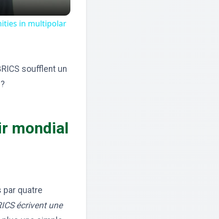
ties in multipolar
BRICS soufflent un
 ?
ir mondial
s par quatre
RICS écrivent une