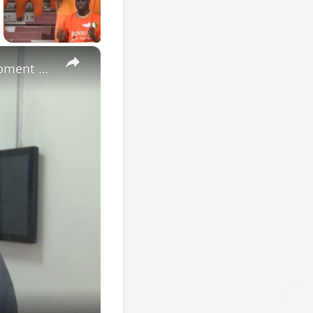
×
Cote d'Ivoire: African Economic Conference focuses on development opportunities in multipolar world.