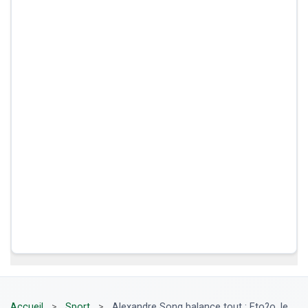
Accueil
>
Sport
>
Alexandre Song balance tout : Eto?o, le...